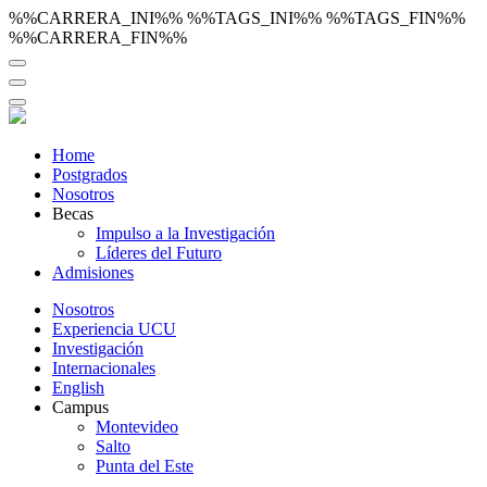
%%CARRERA_INI%%
%%TAGS_INI%%
%%TAGS_FIN%%
%%CARRERA_FIN%%
Home
Postgrados
Nosotros
Becas
Impulso a la Investigación
Líderes del Futuro
Admisiones
Nosotros
Experiencia UCU
Investigación
Internacionales
English
Campus
Montevideo
Salto
Punta del Este