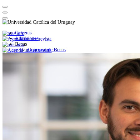
Carreras
Admisiones
Becas
Concurso de Becas
Desafíos UCU
Sumá Innovación
Por qué la UCU
Diferenciales
Internacionales
Minors
Preuniversitarios
Nosotros
Experiencia UCU
Investigación
Internacionales
English
Campus
Montevideo
Salto