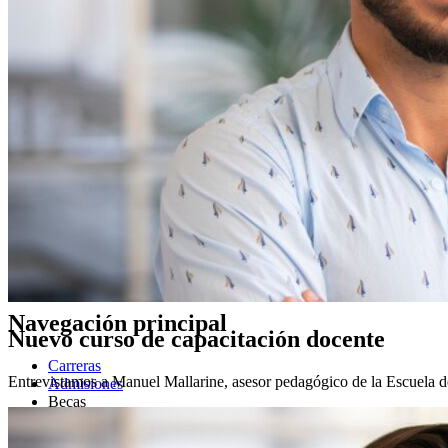
Punta del Este
Admisiones
Grado
Postgrados
UCUBS
Cursos de Educación Continua
UCU Sénior
Estudiantes
Alumni
Profesores
Funcionarios
Universidad Católica del Uruguay
Navegación principal
Nuevo curso de capacitación docente
Carreras
Entrevistamos a Manuel Mallarine, asesor pedagógico de la Escuela d
Admisiones
Becas
Concurso de Becas
Desafíos UCU