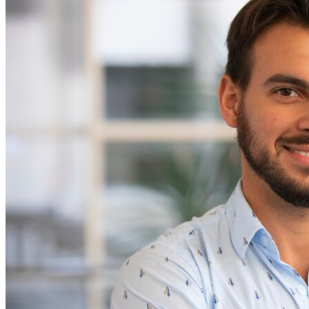
Sumá Innovación
Por qué la UCU
Diferenciales
Internacionales
Minors
Preuniversitarios